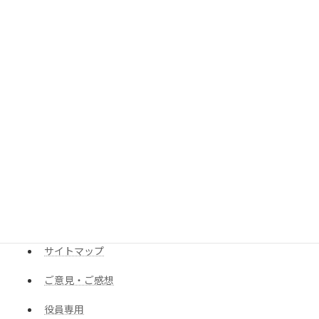
【ヨガ】リラガ
【書道】彩雲かきかた書道教室
【ピアノ】ピアノ教室
【運動・太極拳】平岡さわやかクラブ
【サークル】梅の香クラブ
役立リンク
町内会規約
サイトマップ
ご意見・ご感想
役員専用