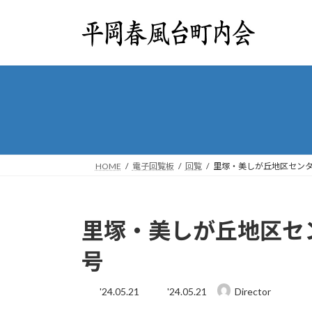
コ
ナ
ン
ビ
テ
ゲ
ン
ー
ツ
シ
へ
ョ
ス
ン
キ
に
ッ
移
プ
動
HOME
電子回覧板
回覧
里塚・美しが丘地区センタ
里塚・美しが丘地区セン
号
最
'24.05.21
'24.05.21
Director
終