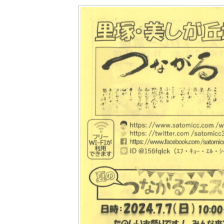
更
新
日
時
: