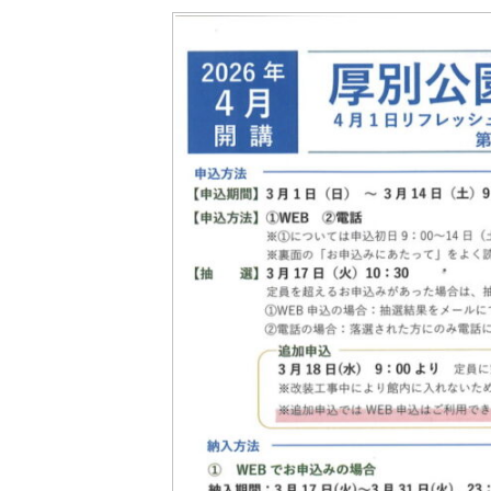
更
新
日
時
: