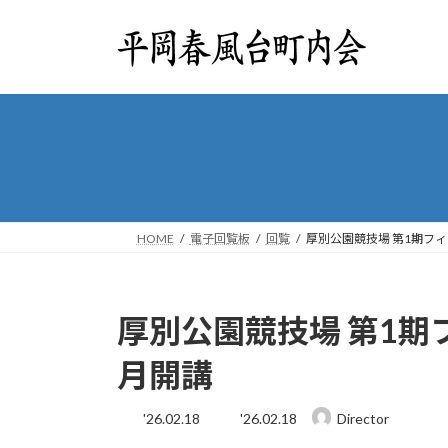
コ
ナ
ン
ビ
テ
ゲ
ン
ー
ツ
シ
へ
ョ
ス
ン
キ
に
ッ
移
プ
動
HOME
電子回覧板
回覧
厚別公園競技場 第1期フィ
厚別公園競技場 第1期
月開講
最
'26.02.18
'26.02.18
Director
終