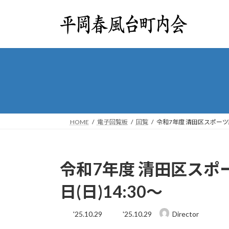
コ
ナ
ン
ビ
テ
ゲ
ン
ー
ツ
シ
へ
ョ
ス
ン
キ
に
ッ
移
プ
動
HOME
電子回覧板
回覧
令和7年度 清田区スポーツ講演
令和7年度 清田区スポー
日(日)14:30～
最
'25.10.29
'25.10.29
Director
終