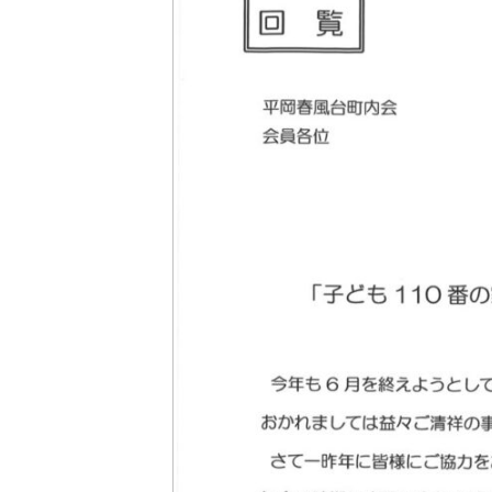
日
時
: