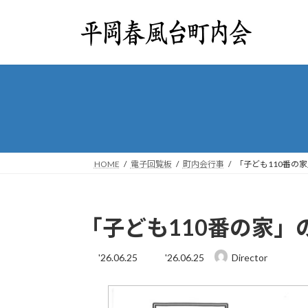
コ
ナ
ン
ビ
テ
ゲ
ン
ー
ツ
シ
へ
ョ
ス
ン
キ
に
ッ
移
プ
動
HOME
電子回覧板
町内会行事
「子ども110番の
「子ども110番の家
最
'26.06.25
'26.06.25
Director
終
更
新